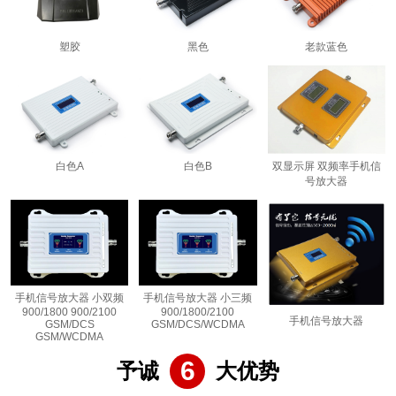
塑胶
黑色
老款蓝色
白色A
白色B
双显示屏 双频率手机信
号放大器
手机信号放大器 小双频
手机信号放大器 小三频
900/1800 900/2100
900/1800/2100
手机信号放大器
GSM/DCS
GSM/DCS/WCDMA
GSM/WCDMA
6
予诚
大优势