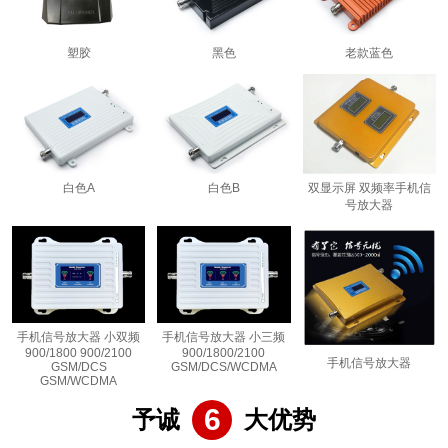
塑胶
黑色
老款蓝色
白色A
白色B
双显示屏 双频率手机信
号放大器
手机信号放大器 小双频
手机信号放大器 小三频
900/1800 900/2100
900/1800/2100
手机信号放大器
GSM/DCS
GSM/DCS/WCDMA
GSM/WCDMA
6
予诚
大优势