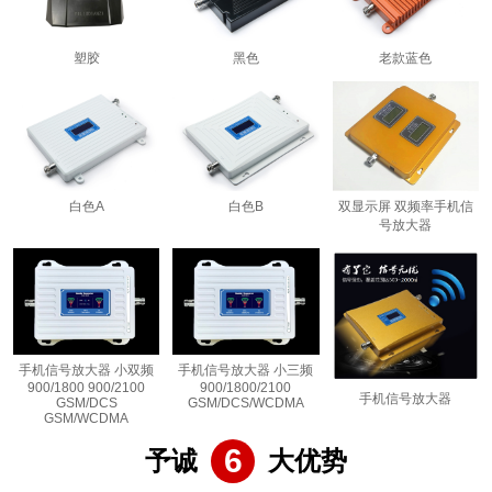
塑胶
黑色
老款蓝色
白色A
白色B
双显示屏 双频率手机信
号放大器
手机信号放大器 小双频
手机信号放大器 小三频
900/1800 900/2100
900/1800/2100
手机信号放大器
GSM/DCS
GSM/DCS/WCDMA
GSM/WCDMA
6
予诚
大优势